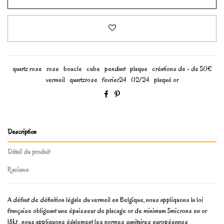
quartz rose
rose
boucle
cube
pendant
plaque
créations de - de 50€
vermeil
quartzrose
fevrier24
02/24
plaqué or
Description
Détail du produit
Reviews
A défaut de définition légale du vermeil en Belgique, nous appliquons la loi
française obligeant une épaisseur de placage or de minimum 5microns en or
18kt , nous appliquons également les normes sanitaires européennes