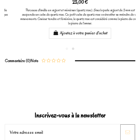
25,00 €
Perceuse d'oreille en argent et minéraux (quartz rose). Sous la perle argent de 3mm est
suspendu un cube de quartz rose. Ce petit cube de quartz rose va virevolter au moindre de vos
mouvements. Couleur tendre et féminine, le quartz rose est considéré comme la pierre du coeur,
la pierre de l'amour.
Ajoutez à votre panier d'achat
Commentaire (0)
Note
Inscrivez-vous à la newsletter