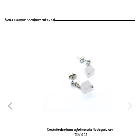
En stock
1 Article
No reviews
Write review
Vous aimerez certainement aussi
Marque
Boucle d'oreille artisanale argent avec cube Flo de quartz rose
47560325