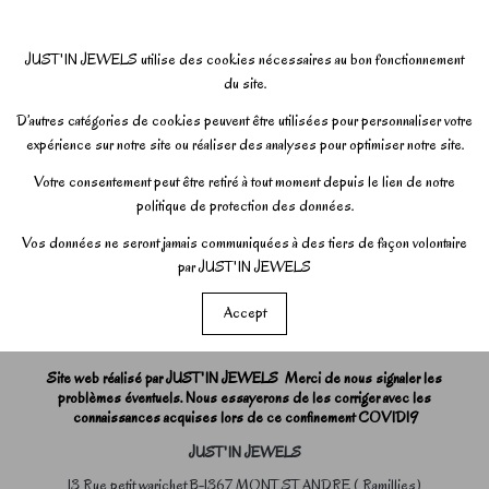
JUST'IN JEWELS utilise des cookies nécessaires au bon fonctionnement
du site.
D’autres catégories de cookies peuvent être utilisées pour personnaliser votre
expérience sur notre site ou réaliser des analyses pour optimiser notre site.
Votre consentement peut être retiré à tout moment depuis le lien de notre
politique de protection des données.
Vos données ne seront jamais communiquées à des tiers de façon volontaire
par JUST'IN JEWELS
Accept
Site web réalisé par JUST'IN JEWELS Merci de nous signaler les
problèmes éventuels. Nous essayerons de les corriger avec les
connaissances acquises lors de ce confinement COVID19
JUST'IN JEWELS
13 Rue petit warichet B-1367 MONT ST ANDRE ( Ramillies)