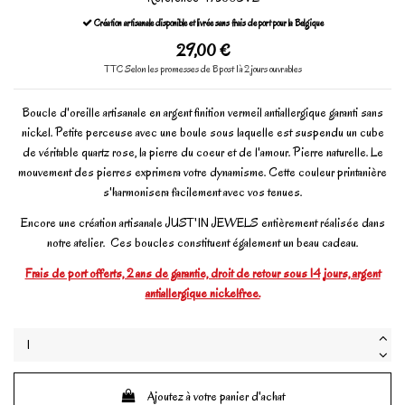
Création artisanale disponible et livrée sans frais de port pour la Belgique
29,00 €
TTC
Selon les promesses de Bpost 1à 2 jours ouvrables
Boucle d'oreille artisanale en argent finition vermeil antiallergique garanti sans
nickel. Petite perceuse avec une boule sous laquelle est suspendu un cube
de véritable quartz rose, la pierre du coeur et de l'amour. Pierre naturelle. Le
mouvement des pierres exprimera votre dynamisme. Cette couleur printanière
s'harmonisera facilement avec vos tenues.
Encore une création artisanale JUST'IN JEWELS entièrement réalisée dans
notre atelier. Ces boucles constituent également un beau cadeau.
Frais de port offerts, 2 ans de garantie, droit de retour sous 14 jours, argent
antiallergique nickelfree.
Ajoutez à votre panier d'achat