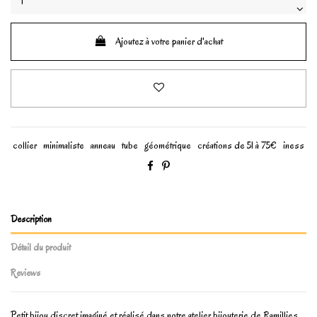
Ajoutez à votre panier d'achat
collier
minimaliste
anneau
tube
géométrique
créations de 51 à 75€
iness
Description
Détail du produit
Reviews
Petit bijou discret imaginé et réalisé dans notre atelier bijouterie de Ramillies