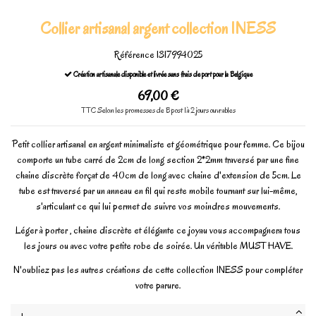
Collier artisanal argent collection INESS
Référence
1317994025
Création artisanale disponible et livrée sans frais de port pour la Belgique
69,00 €
TTC
Selon les promesses de Bpost 1à 2 jours ouvrables
Petit collier artisanal en argent minimaliste et géométrique pour femme. Ce bijou
comporte un tube carré de 2cm de long section 2*2mm traversé par une fine
chaine discrète forçat de 40cm de long avec chaine d'extension de 5cm. Le
tube est traversé par un anneau en fil qui reste mobile tournant sur lui-même,
s'articulant ce qui lui permet de suivre vos moindres mouvements.
Léger à porter , chaine discrète et élégante ce joyau vous accompagnera tous
les jours ou avec votre petite robe de soirée. Un véritable MUST HAVE.
N'oubliez pas les autres créations de cette collection INESS pour compléter
votre parure.