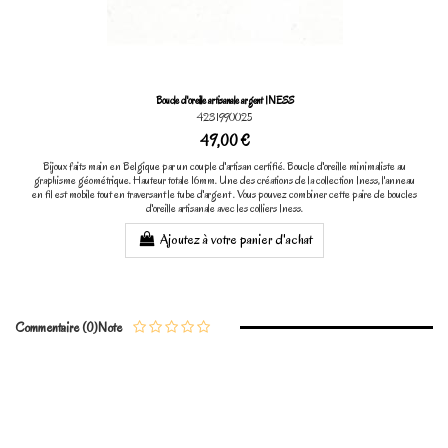
Boucle d'oreille artisanale argent INESS
4231990025
49,00 €
Bijoux faits main en Belgique par un couple d'artisan certifié. Boucle d'oreille minimaliste au
graphisme géométrique. Hauteur totale 16mm. Une des créations de la collection Iness, l'anneau
en fil est mobile tout en traversant le tube d'argent . Vous pouvez combiner cette paire de boucles
d'oreille artisanale avec les colliers Iness.
Ajoutez à votre panier d'achat
Commentaire (0)
Note