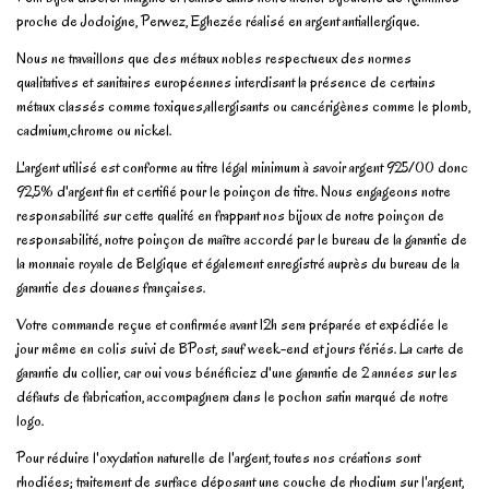
proche de Jodoigne, Perwez, Eghezée réalisé en argent antiallergique.
Nous ne travaillons que des métaux nobles respectueux des normes
qualitatives et sanitaires européennes interdisant la présence de certains
métaux classés comme toxiques,allergisants ou cancérigènes comme le plomb,
cadmium,chrome ou nickel.
L'argent utilisé est conforme au titre légal minimum à savoir argent 925/00 donc
92,5% d'argent fin et certifié pour le poinçon de titre. Nous engageons notre
responsabilité sur cette qualité en frappant nos bijoux de notre poinçon de
responsabilité, notre poinçon de maître accordé par le bureau de la garantie de
la monnaie royale de Belgique et également enregistré auprès du bureau de la
garantie des douanes françaises.
Votre commande reçue et confirmée avant 12h sera préparée et expédiée le
jour même en colis suivi de BPost, sauf week-end et jours fériés. La carte de
garantie du collier, car oui vous bénéficiez d'une garantie de 2 années sur les
défauts de fabrication, accompagnera dans le pochon satin marqué de notre
logo.
Pour réduire l'oxydation naturelle de l'argent, toutes nos créations sont
rhodiées; traitement de surface déposant une couche de rhodium sur l'argent,