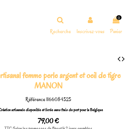
0
Recherche
Inscrivez-vous
Panier
artisanal femme perle argent et oeil de tigre
MANON
Référence
1166084525
réation artisanale disponible et livrée sans frais de port pour la Belgique
79,00 €
TTC
Selon les promesses de Bpost 1à 2 jours ouvrables