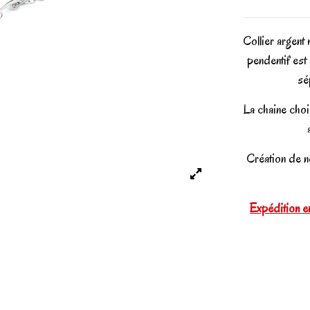
Collier argent
pendentif est 
sé
La chaine choi
Création de no
Expédition en