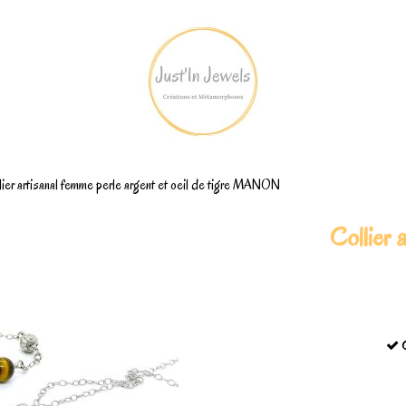
lier artisanal femme perle argent et oeil de tigre MANON
Collier 
C