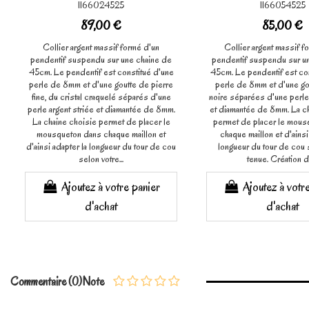
1166024525
1166054525
89,00 €
85,00 €
Collier argent massif formé d'un
Collier argent massif f
pendentif suspendu sur une chaine de
pendentif suspendu sur u
45cm. Le pendentif est constitué d'une
45cm. Le pendentif est co
perle de 8mm et d'une goutte de pierre
perle de 8mm et d'une gou
fine, du cristal craquelé séparés d'une
noire séparées d'une perle 
perle argent striée et diamantée de 8mm.
et diamantée de 8mm. La c
La chaine choisie permet de placer le
permet de placer le mous
mousqueton dans chaque maillon et
chaque maillon et d'ainsi
d'ainsi adapter la longueur du tour de cou
longueur du tour de cou 
selon votre...
tenue. Création de
Ajoutez à votre panier
Ajoutez à votr
d'achat
d'achat
Commentaire (0)
Note