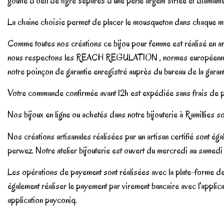
goutte d'oeil de tigre séparés d'une perle argent striée et diaman
La chaine choisie permet de placer le mousqueton dans chaque mail
Comme toutes nos créations ce bijou pour femme est réalisé en arge
nous respectons les REACH REGULATION , normes européennes int
notre poinçon de garantie enregistré auprès du bureau de la garan
Votre commande confirmée avant 12h est expédiée sans frais de p
Nos bijoux en ligne ou achetés dans notre bijouterie à Ramillies so
Nos créations artisanales réalisées par un artisan certifié sont 
perwez. Notre atelier bijouterie est ouvert du mercredi au samed
Les opérations de payement sont réalisées avec la plate-forme de 
également réaliser le payement par virement bancaire avec l'applica
application payconiq.
En stock
3 Produits
No reviews