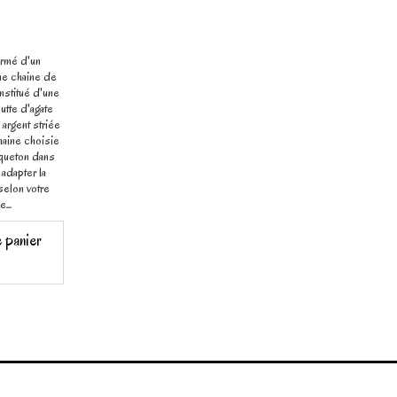
ormé d'un
ne chaine de
nstitué d'une
tte d'agate
argent striée
haine choisie
queton dans
 adapter la
selon votre
...
e panier