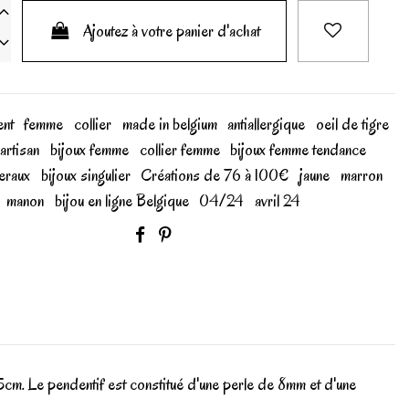
Ajoutez à votre panier d'achat
ent
femme
collier
made in belgium
antiallergique
oeil de tigre
artisan
bijoux femme
collier femme
bijoux femme tendance
neraux
bijoux singulier
Créations de 76 à 100€
jaune
marron
manon
bijou en ligne Belgique
04/24
avril 24
cm. Le pendentif est constitué d'une perle de 8mm et d'une