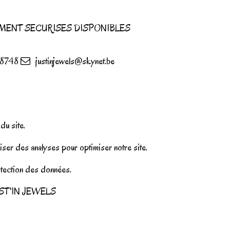
MENT SECURISES DISPONIBLES
8748
justinjewels@skynet.be
u site.
iser des analyses pour optimiser notre site.
rotection des données.
r JUST'IN JEWELS