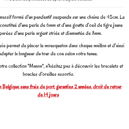
 massif formé d'un pendentif suspendu sur une chaine de 45cm. Le
constitué d'une perle de 6mm et d'une goutte d'oeil de tigre jaune
parées d'une perle argent striée et diamantée de 8mm.
sie permet de placer le mousqueton dans chaque maillon et d'ainsi
adapter la longueur du tour de cou selon votre tenue.
tre collection "Manon", n'hésitez pas à découvrir les bracelets et
boucles d'oreilles assortis.
 Belgique sans frais de port, garanties 2 années, droit de retour
de 14 jours