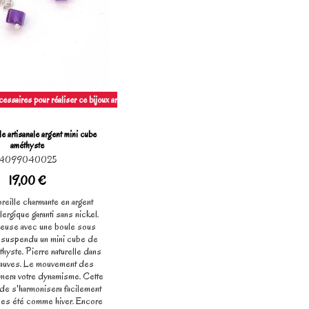
ssaires pour réaliser ce bijoux artisanl à la main.
le artisanale argent mini cube
améthyste
4099040025
19,00 €
reille charmante en argent
llergique garanti sans nickel.
ceuse avec une boule sous
t suspendu un mini cube de
thyste. Pierre naturelle dans
mauves. Le mouvement des
imera votre dynamisme. Cette
de s'harmonisera facilement
ues été comme hiver. Encore