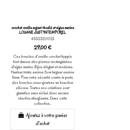
crochet oreille argent rhodié et aigue marine
LOUANE JUST'INTEMPOREL
4332320025
29,00 €
Ces boucles d'oreille crochet hyppie
font danser des pierres rectangulaires
d'aigue marine. Bijou élégant et moderne.
Hauteur totale environ 3cm largeur environ
8mm. Pour votre sécurité contre la perte
des boucles, nous ajoutons un bouchon
silicone. Toutes nos créations sont
garanties sans nickel donc aucune
réaction allergisante. Dans cette
collection...
Ajoutez à votre panier
d'achat