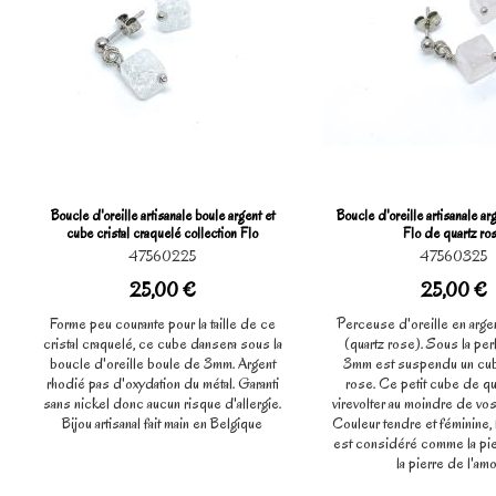
Boucle d'oreille artisanale boule argent et
Boucle d'oreille artisanale a
cube cristal craquelé collection Flo
Flo de quartz ro
47560225
47560325
25,00 €
25,00 €
Forme peu courante pour la taille de ce
Perceuse d'oreille en argen
cristal craquelé, ce cube dansera sous la
(quartz rose). Sous la per
boucle d'oreille boule de 3mm. Argent
3mm est suspendu un cub
rhodié pas d'oxydation du métal. Garanti
rose. Ce petit cube de qu
sans nickel donc aucun risque d'allergie.
virevolter au moindre de vo
Bijou artisanal fait main en Belgique
Couleur tendre et féminine, 
est considéré comme la pie
la pierre de l'amo