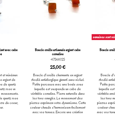
Patience, 4 semaines sont néce
rgent avec cube
Boucle oreille artisanale argent cube
Boucle oreil
se
cornaline
47561025
25,00 €
t et minéraux
Boucle d'oreille charmante en argent
Boucle d'o
le argent de
rhodié antiallergique garanti sans nickel.
rhodié antia
e de quartz
Petite perceuse avec une boule sous
Petite per
artz rose va
laquelle est suspendu un cube de
laquelle es
s mouvements.
véritable cornaline. Pierre naturelle dans
véritable amé
le quartz rose
les tons orangés. Le mouvement des
les tons 
rre du coeur,
pierres exprimera votre dynamisme. Cette
pierres expr
ur.
couleur chaude s'harmonisera facilement
couleur chau
avec vos tenues. Encore une création
avec vos ten