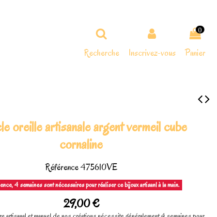
0
Recherche
Inscrivez-vous
Panier
e oreille artisanale argent vermeil cube
cornaline
Référence
475610VE
ence, 4 semaines sont nécessaires pour réaliser ce bijoux artisanl à la main.
29,00 €
re artisanal et manuel de nos créations nécessite généralement 4 semaines pour