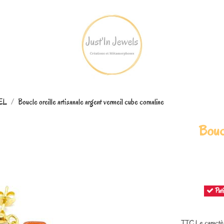
REL
Boucle oreille artisanale argent vermeil cube cornaline
Boucl
Pati
TTC
Le caractè